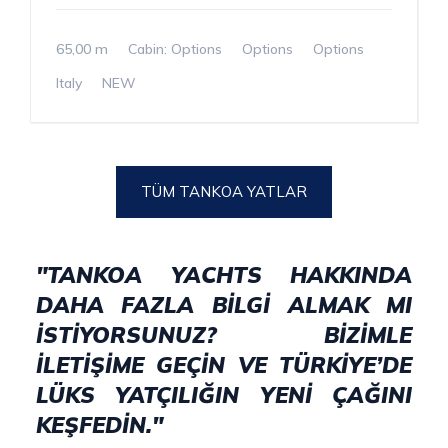
65,00 m
Cabin: Options
Options
Options
Italy
NEW
TÜM TANKOA YATLAR
"TANKOA YACHTS HAKKINDA
DAHA FAZLA BILGI ALMAK MI
ISTIYORSUNUZ? BIZIMLE
ILETIŞIME GEÇIN VE TÜRKIYE’DE
LÜKS YATÇILIĞIN YENI ÇAĞINI
KEŞFEDIN."