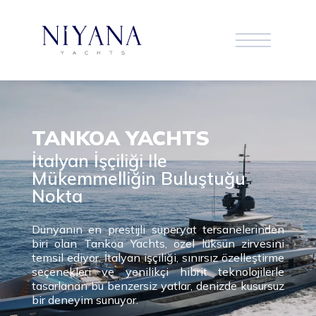
TANKOA YACHTS
İtalyan İşçiliği Ile
Mükemmelliğin Buluştuğu
Nokta
Dünyanın en prestijli süperyat tersanelerinden
biri olan Tankoa Yachts, özel lüksün zirvesini
temsil ediyor. İtalyan işçiliği, sınırsız özelleştirme
seçenekleri ve yenilikçi hibrit teknolojilerle
tasarlanan bu benzersiz yatlar, denizde kusursuz
bir deneyim sunuyor.