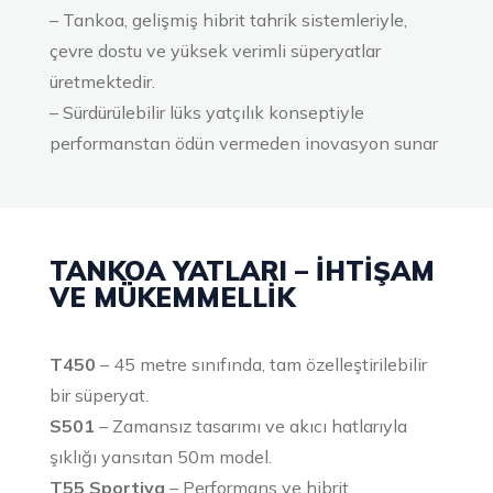
– Tankoa, gelişmiş hibrit tahrik sistemleriyle,
çevre dostu ve yüksek verimli süperyatlar
üretmektedir.
– Sürdürülebilir lüks yatçılık konseptiyle
performanstan ödün vermeden inovasyon sunar
TANKOA YATLARI – İHTIŞAM
VE MÜKEMMELLIK
T450
– 45 metre sınıfında, tam özelleştirilebilir
bir süperyat.
S501
– Zamansız tasarımı ve akıcı hatlarıyla
şıklığı yansıtan 50m model.
T55 Sportiva
– Performans ve hibrit