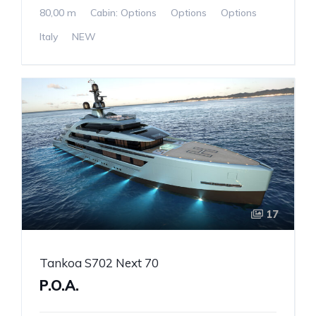
80,00 m
Cabin: Options
Options
Options
Italy
NEW
17
Tankoa S702 Next 70
P.O.A.