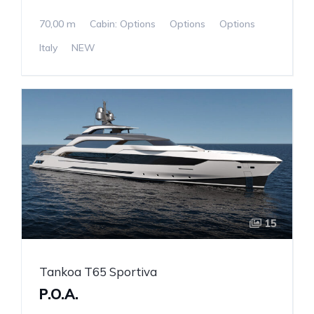
70,00 m
Cabin: Options
Options
Options
Italy
NEW
15
Tankoa T65 Sportiva
P.O.A.